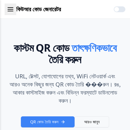
কিউআর কোড জেনারেটর
কাস্টম QR কোড
তাৎক্ষণিকভাবে
তৈরি করুন
URL, টেক্সট, যোগাযোগের তথ্য, WiFi নেটওয়ার্ক এবং
আরও অনেক কিছুর জন্য QR কোড তৈরি ���রুন। রঙ,
আকার কাস্টমাইজ করুন এবং বিভিন্ন ফরম্যাটে ডাউনলোড
করুন।
QR কোড তৈরি করুন
আরও জানুন