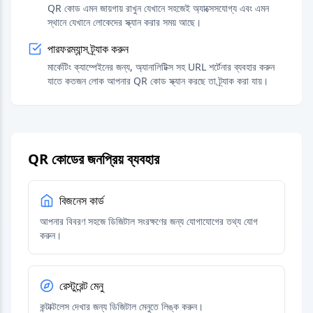
QR কোড এমন জায়গায় রাখুন যেখানে সহজেই অ্যাক্সেসযোগ্য এবং এমন
স্থানে যেখানে লোকেদের স্ক্যান করার সময় আছে।
পারফরম্যান্স ট্র্যাক করুন
মার্কেটিং ক্যাম্পেইনের জন্য, অ্যানালিটিক্স সহ URL শর্টেনার ব্যবহার করুন
যাতে কতজন লোক আপনার QR কোড স্ক্যান করছে তা ট্র্যাক করা যায়।
QR কোডের জনপ্রিয় ব্যবহার
বিজনেস কার্ড
আপনার বিবরণ সহজে ডিজিটাল সংরক্ষণের জন্য যোগাযোগের তথ্য যোগ
করুন।
রেস্টুরেন্ট মেনু
কন্টাক্টলেস দেখার জন্য ডিজিটাল মেনুতে লিঙ্ক করুন।