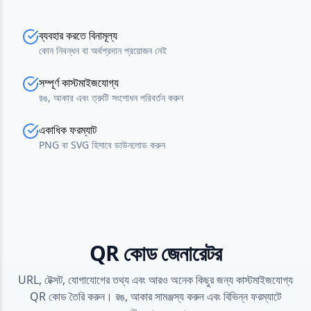
ব্যবহার করতে বিনামূল্য
কোন নিবন্ধন বা অর্থপ্রদান প্রয়োজন নেই
সম্পূর্ণ কাস্টমাইজযোগ্য
রঙ, আকার এবং ত্রুটি সংশোধন পরিবর্তন করুন
একাধিক ফরম্যাট
PNG বা SVG হিসাবে ডাউনলোড করুন
QR কোড জেনারেটর
URL, টেক্সট, যোগাযোগের তথ্য এবং আরও অনেক কিছুর জন্য কাস্টমাইজযোগ্য
QR কোড তৈরি করুন। রঙ, আকার সামঞ্জস্য করুন এবং বিভিন্ন ফরম্যাটে